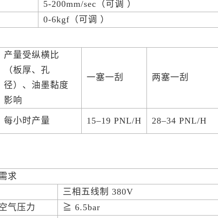
度
5-200mm/sec（可调 ）
力
0-6kgf（可调 ）
产量受纵横比
（板厚、孔
一塞一刮
两塞一刮
径）、油墨黏度
影响
每小时产量
15–19 PNL/H
28–34 PNL/H
需求
三相五线制 380V
空气压力
≧ 6.5bar