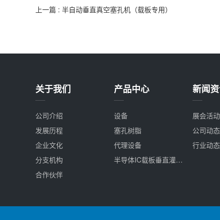
上一篇 : 半自动垂直真空塞孔机（载板专用）
关于我们
产品中心
新闻资
公司介绍
设备
展会活动
发展历程
塞孔树脂
公司动态
企业文化
代理设备
行业动态
分支机构
半导体IC载板垂直灌孔&精密研磨(可量产)
合作伙伴