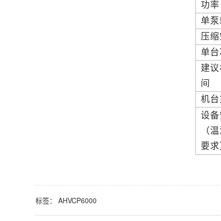
功
单泵
压缩
单台冰
建议
间
机台
设备
（温
要求
标签：
AHVCP6000