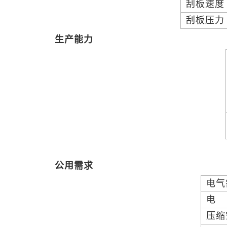
刮板速
刮板压
生产能力
公用需求
电气
电
压缩