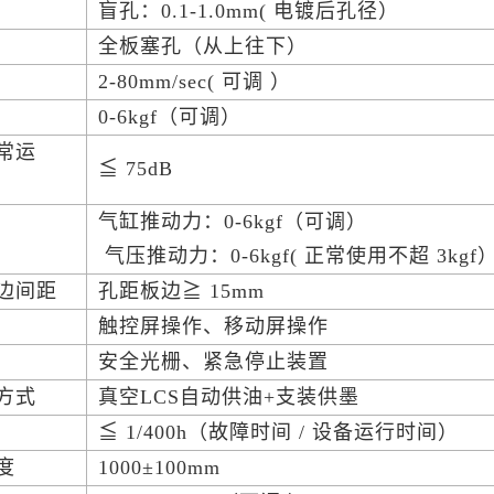
盲孔：0.1-1.0mm( 电镀后孔径）
式
全板塞孔（从上往下）
度
2-80mm/sec( 可调 ）
力
0-6kgf（可调）
常运
≦ 75dB
气缸推动力：0-6kgf（可调）
力
气压推动力：0-6kgf( 正常使用不超 3kgf
板边间距
孔距板边≧ 15mm
板
触控屏操作、移动屏操作
置
安全光栅、紧急停止装置
方式
真空LCS自动供油+支装供墨
≦ 1/400h（故障时间 / 设备运行时间）
度
1000±100mm