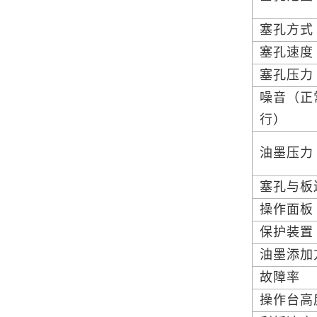
塞孔方
塞孔速
塞孔压
噪音（正
行）
油墨压
塞孔与
操作面
保护装
油墨添加
故障率
操作台高