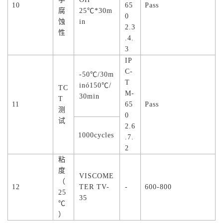
10
65
Pass
腐
25℃*30m
0
蚀
in
2.3
性
.4.
3
IP
C-
-50℃/30m
T
inó150℃/
TC
M-
30min
T
11
65
Pass
测
0
试
2.6
1000cycles
.7.
2
粘
度
VISCOME
（
12
TER TV-
-
600-800
25
35
℃
）