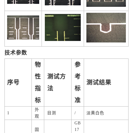
技术参数
物
参
性
测试方
考
序号
测试结果
指
法
标
标
准
外
1
目测
/
淡黄白色
观
GB
固
17