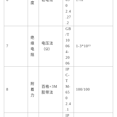
度
0
2.4
.27
.2
GB
/T
绝
10
缘
电压法
7
06
1-3*10¹³
电
（Ω）
4-
阻
20
06
IP
C-
T
附
百格+3M
M-
8
着
100/100
胶带法
65
力
0
2.4
.1
IP