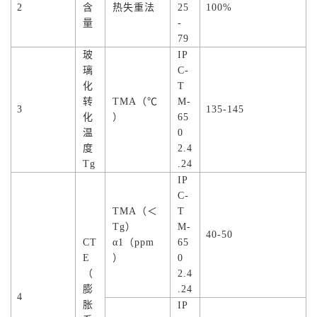
2
含
热失重法
25
100%
量
-
79
玻
IP
璃
C-
化
T
转
TMA（℃
M-
3
135-145
化
）
65
温
0
度
2.4
Tg
.24
IP
C-
TMA（＜
T
Tg）
M-
40-50
CT
α1（ppm
65
E
）
0
（
2.4
膨
.24
4
胀
IP