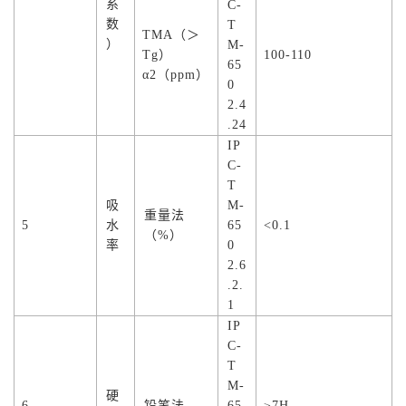
系
C-
数
T
TMA（＞
）
M-
Tg）
100-110
65
α2（ppm）
0
2.4
.24
IP
C-
T
吸
M-
重量法
5
水
65
<0.1
（%）
率
0
2.6
.2.
1
IP
C-
T
M-
硬
6
铅笔法
65
≥7H