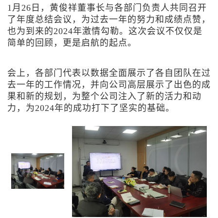
1月26日，黄俊祥董事长与各部门负责人共同召开
了年度总结会议，为过去一年的努力和成绩点赞，
也为到来的2024年激情勾勒。这次会议不仅仅是
简单的回顾，更是启航的起点。
会上，各部门代表以数据全面展示了各自团队在过
去一年的工作情况，并向公司高层展示了出色的成
果和新的规划，为整个公司注入了新的活力和动
力，为2024年的成功打下了坚实的基础。